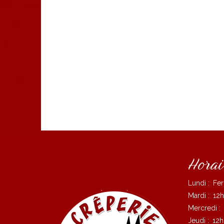
Horai
Lundi :
Fe
Mardi :
12h
Mercredi :
Jeudi :
12h