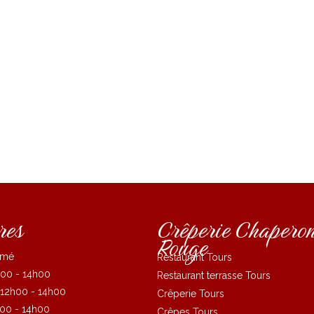
res
Crêperie Chapero
Rouge
rmé
Restaurant Tours
00 - 14h00
Restaurant terrasse Tours
12h00 - 14h00
Crêperie Tours
00 - 14h00
Crêpes Tours